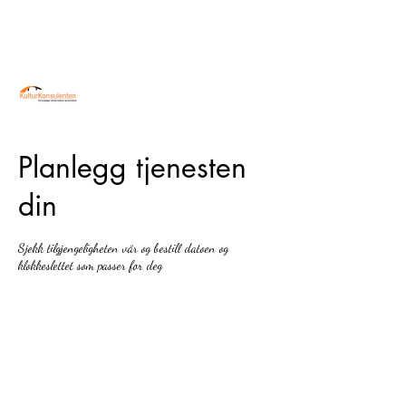
Planlegg tjenesten
din
Sjekk tilgjengeligheten vår og bestill datoen og
klokkeslettet som passer for deg